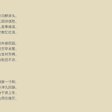
终日醉床头。
又因诗债愁。
人老事难谋。
空教忆壮游。
塞外僻田园。
庭空草未繁。
白首对芳樽。
吾歌恐不存。
微躯一寸刚。
终净九回肠。
身于席上常。
为用岂微茫。