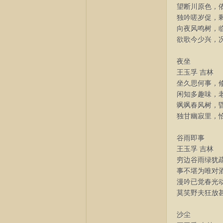
望断川原色，
词
独吟嗟岁促，
向夜风鸣树，
欲歌今少兴，
夜坐
王玉孚 吉林
坐久思何事，
闲知多趣味，
飒飒春风树，
独甘幽寂里，
文
谷雨即事
王玉孚 吉林
穷边谷雨绿犹
事不堪为唯对
漫吟已觉春光
莫笑野夫狂放
沙尘
学