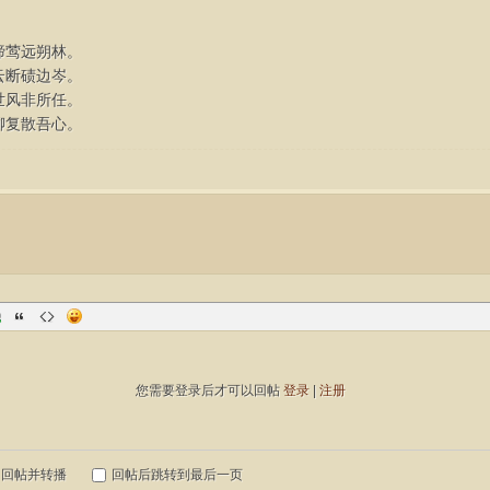
啼莺远朔林。
云断碛边岑。
世风非所任。
聊复散吾心。
您需要登录后才可以回帖
登录
|
注册
回帖并转播
回帖后跳转到最后一页