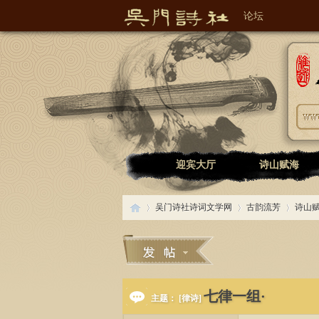
论坛
吴门诗社诗词文学网
迎宾大厅
诗山赋海
吴门诗社诗词文学网
古韵流芳
诗山
吴
»
›
›
七律一组·
主题： [律诗]