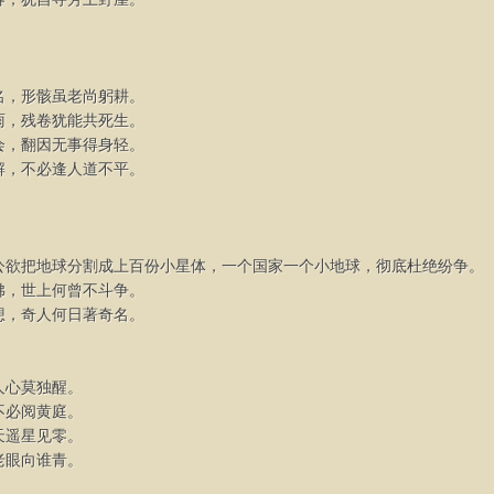
名，形骸虽老尚躬耕。
雨，残卷犹能共死生。
会，翻因无事得身轻。
解，不必逢人道不平。
公欲把地球分割成上百份小星体，一个国家一个小地球，彻底杜绝纷争。
佛，世上何曾不斗争。
想，奇人何日著奇名。
人心莫独醒。
不必阅黄庭。
天遥星见零。
老眼向谁青。