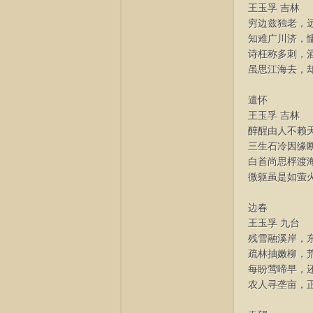
王玉孚 吉林
穷边兹独老，
知难广川济，
诗枉称多刺，
虽思江海去，
遣怀
王玉孚 吉林
醉醒由人不赖
三生石冷因缘
白首尚思桴渡
微躯虽是如萤
边春
王玉孚 九台
残雪融溪岸，
疏林抽嫩柳，
每盼莺啼早，
农人寻垄亩，