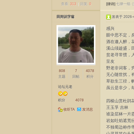
查看:
313
|
回复:
0
[律诗]
七律一组·
田间识字翁
发表于 2026-4
感兴
眼中思不定，
门
酒在邀人醉，
溪山须趁盛，
贫老寻常惯，
呈友
野老非词客，
808
7
4078
无心随世扰，
主题
回帖
积分
草欲生三径，
论坛元老
虽云是非少，
诗
积分
4078
四棱山赏杜鹃
王玉孚 吉林
收听TA
发消息
谁染层林一片
岩如吐焰遮荒
不独蜀边称作
山灵莫笑白头