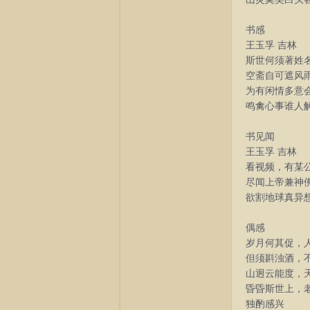
书感
王玉孚 吉林
社
斯世何须著姓
空斋自可遮风
为有闲情多意
鸣禽心事谁人
书见闻
王玉孚 吉林
看视频，有某
尽闻上帝兼神
诗
欲割地球真异
偶感
岁月何其促，
但须斟浊酒，
山迥云能度，
昏昏斯世上，
独酌感兴