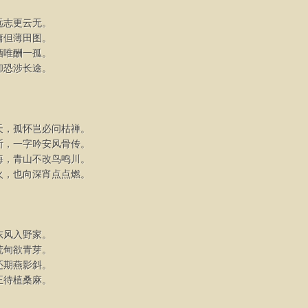
远志更云无。
慵但薄田图。
酒唯酬一孤。
却恐涉长途。
天，孤怀岂必问枯禅。
断，一字吟安风骨传。
海，青山不改鸟鸣川。
火，也向深宵点点燃。
东风入野家。
荒甸欲青芽。
还期燕影斜。
正待植桑麻。