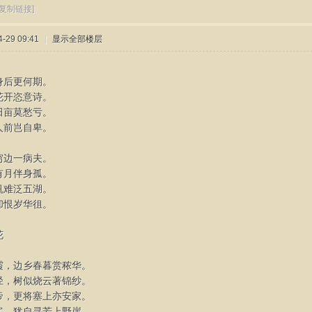
[复制链接]
-29 09:41
|
显示全部楼层
身后更何期。
花开恣意诗。
田亩莫愁亏。
人前岂自卑。
穷边一病夫。
有月伴身孤。
帆难泛五湖。
却恨岁华徂。
花
霞，边乡春暮赏秾华。
径，树似烧云著锦纱。
帝，更将塞上亦安家。
客，犹自寻芳上野崖。