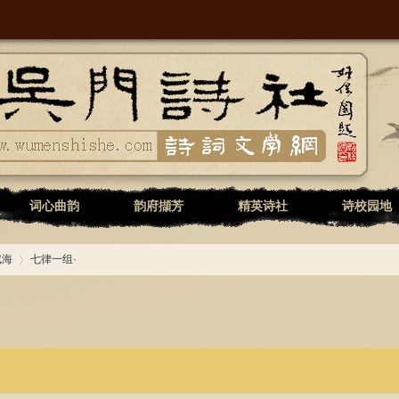
词心曲韵
韵府擷芳
精英诗社
诗校园地
赋海
七律一组·
›