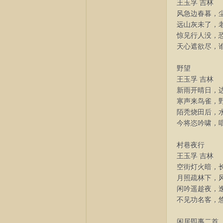
王玉孚 吉林
风急边春暮，
远山灰未了，
惊见行人没，
天心遮欲尽，
野望
王玉孚 吉林
新雨开晴日，
网
寒声来鸟雀，
陌秃烧田后，
今将恣吟啸，
村巷夜行
王玉孚 吉林
空街灯火暗，
月照疏林下，
闲吟遥趁夜，
不见功名客，
闲居即事二首