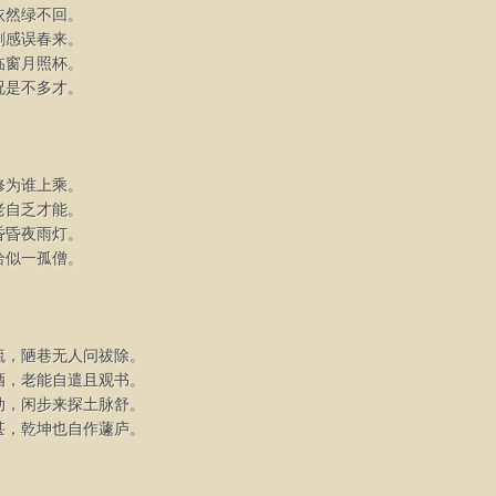
依然绿不回。
剩感误春来。
临窗月照杯。
况是不多才。
修为谁上乘。
老自乏才能。
昏昏夜雨灯。
恰似一孤僧。
疏，陋巷无人问祓除。
酒，老能自遣且观书。
动，闲步来探土脉舒。
甚，乾坤也自作蘧庐。