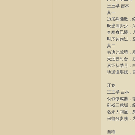
王玉孚 吉林
其一
边居殊懒散，
既患酒资少，
春寒身已惯，
时序匆匆过，
其二
穷边此荒境，
天远云时合，
素怀从皓月，
地迥谁堪赋，
牙签
王玉孚 吉林
劲竹修成器，
剔残三载垢，
名未人间显，
何曾分贵贱，
自嘲