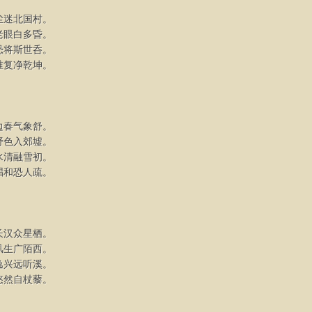
尘迷北国村。
老眼白多昏。
恐将斯世呑。
谁复净乾坤。
边春气象舒。
野色入郊墟。
水清融雪初。
唱和恐人疏。
长汉众星栖。
风生广陌西。
逸兴远听溪。
悠然自杖藜。