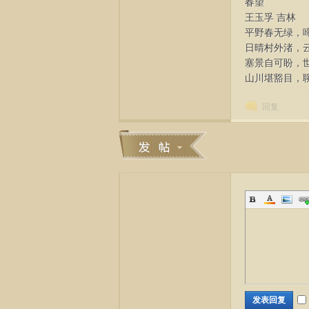
春望
王玉孚 吉林
平野春无绿，
日晴村外渚，
塞景自可盼，
山川堪豁目，
回复
发表回复