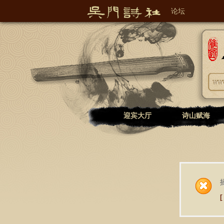
论坛
吴门诗社诗词文学网
迎宾大厅
诗山赋海