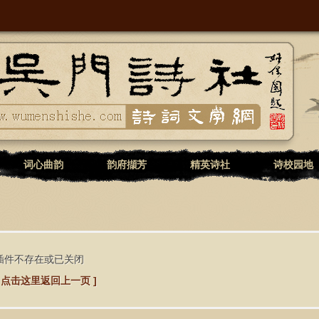
词心曲韵
韵府擷芳
精英诗社
诗校园地
插件不存在或已关闭
[ 点击这里返回上一页 ]