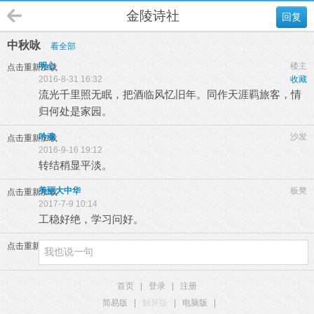
金陵诗社
回复
中秋咏
看全部
明心
楼主
点击重新加载
2016-8-31 16:32
收藏
流光千里照无眠，把酒临风忆旧年。同作天涯羁旅客，情
归何处是家园。
吟魂
沙发
点击重新加载
2016-9-16 19:12
转结稍显平淡。
美丽大中华
板凳
点击重新加载
2017-7-9 10:14
工稳好绝，学习问好。
点击重新加载
首页
|
登录
|
注册
简易版
|
触屏版
|
电脑版
|