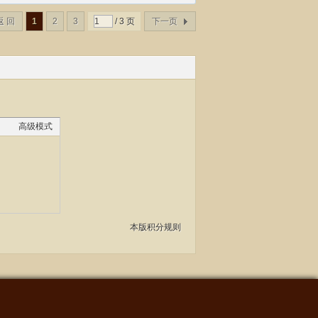
返 回
1
2
3
/ 3 页
下一页
高级模式
本版积分规则