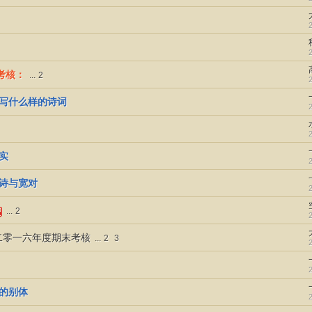
考核：
...
2
要写什么样的诗词
实
枝诗与宽对
...
2
二零一六年度期末考核
...
2
3
诗的别体