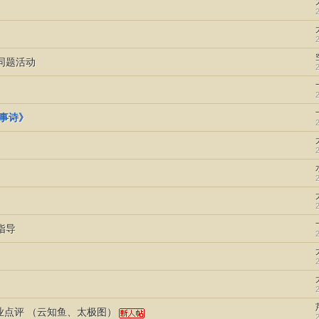
同题活动
叙事诗》
指导
作业点评 （云知鱼、太极图）