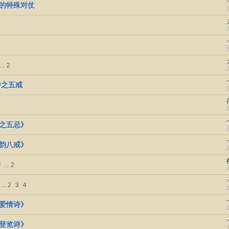
诗的特殊对仗
...
2
诗之五戒
诗之五忌》
押韵八戒》
诗
...
2
...
2
3
4
《爱情诗》
《登览诗》