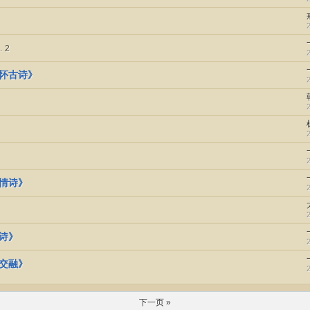
.
2
《怀古诗》
抒情诗》
物诗》
景交融》
下一页 »