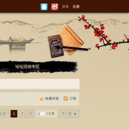
登录
注册
论坛活动专区
收藏本版
|
订阅
返 回
1
2
3
/ 3 页
下一页