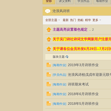
全部
讲义资料
学员作品
每期作业
沧浪风诗班
全部主题
最新
热门
热帖
精华
更多
主题高亮设置着色规定
...
2
门
关于吴门诗社诗词文学网新用户注册
关于请各位会员补发6月29日--7月2
版块主题
2019年3月诗班作业
[
每期作业
]
沧浪风诗校戊戌年迎新元联
[
学员作品
]
诗
诗班期末考试
[
每期作业
]
2018年6月诗班作业
[
每期作业
]
2018年5月诗班作业
[
每期作业
]