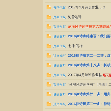
2017年9月诗班作业
[
每期作业
]
...
2
词
梅雪连珠
[
每期作业
]
沧浪风诗词学校第六期诗班
[
每期作业
]
2016律诗班结束语：我们
[
讲义资料
]
七律 闻禅
[
每期作业
]
2016律诗班第二十二讲：虚
[
讲义资料
]
文
2016律诗班第十八讲：折
[
讲义资料
]
2017年4月诗班作业帖
[
每期作业
]
“沧浪风诗词学校”【诗班】
[
每期作业
]
2016律诗班第廿一讲：用典
[
讲义资料
]
2016律诗班第二十讲：律
[
讲义资料
]
学