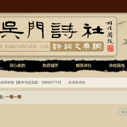
词心曲韵
韵府擷芳
精英诗社
诗校园地
诗词学校【教学与交流群：298587773】
沧浪风诗班
主:
一苇一苇
›