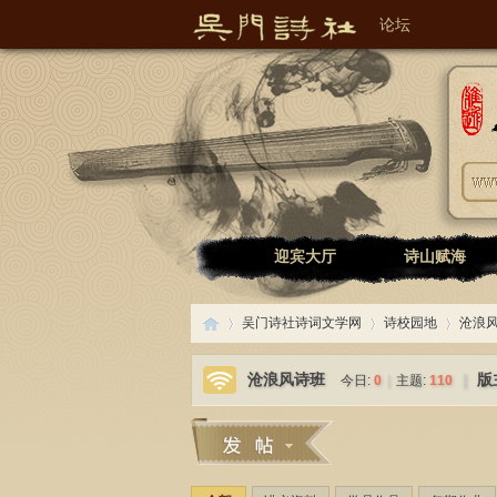
论坛
吴门诗社诗词文学网
迎宾大厅
诗山赋海
吴门诗社诗词文学网
诗校园地
沧浪风
沧浪风诗班
|
版
今日:
0
|
主题:
110
吴
»
›
›