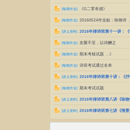
《G二零有感》
[
每期作业
]
20160524作业贴：咏物诗
[
每期作业
]
..
2016年律诗班第十一讲：
[
讲义资料
]
友聚不至，以诗酬之
[
每期作业
]
期末考核试题
[
每期作业
]
...
2
诗班考试通过名单
[
每期作业
]
2016年律诗班第十讲：《
[
讲义资料
]
期末考试试题
[
每期作业
]
2016年律诗班第八讲《咏
[
讲义资料
]
2016年律诗班第七讲《情
[
讲义资料
]