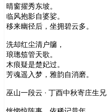
晴窗擢秀东坡。
临风抱影自婆娑。
移来幽径后，坐拥碧云多。
洗却红尘清户牖，
琅璁笳管天歌。
木痕疑是楚妃过。
芳魂遥入梦，雅韵自消磨。
巫山一段云 · 丁酉中秋寄庄生兄
恍惚惊陈事，依稀记昔年。