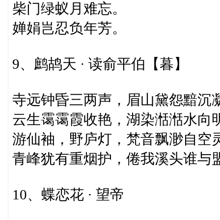
柴门绿蚁月难忘。
婵娟岂忍负年芳。
9、鹧鸪天 · 读俞平伯【暮】
寺远钟昏三两声，眉山黛怨黯沉
云生霭霭霞收艳，湖染湉湉水向
游仙袖，野庐灯，梵音飘渺自空
青峰犹有重烟护，倦我溪头谁与
10、蝶恋花 · 望帝