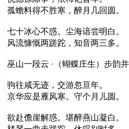
孤蟾料得不胜寒，醉月几回圆。
七十冰心不惑。尘海谙尝明白。
风流慷慨两蹉跎，知音两三多。
巫山一段云 ·（蝴蝶庄生）步韵
驹往咸无迹，交游忽亘年。
京华应是雁风寒。守个月儿圆。
欲赴儋崖解惑。堪醉燕山凝白。