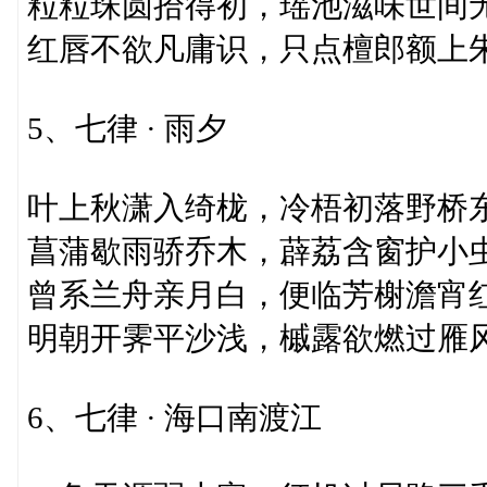
粒粒珠圆拾得初，瑶池滋味世间
红唇不欲凡庸识，只点檀郎额上
5、七律 · 雨夕
叶上秋潇入绮栊，冷梧初落野桥
菖蒲歇雨骄乔木，薜荔含窗护小
曾系兰舟亲月白，便临芳榭澹宵
明朝开霁平沙浅，槭露欲燃过雁
6、七律 · 海口南渡江