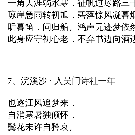
一角天涯弱水寒，征帆过尽路三
琼崖急雨转初旭，碧落惊风凝暮
听暮笛，问归船。鸿声无迹梦依
此身应守初心老，不弃书边向酒
7、浣溪沙 · 入吴门诗社一年
也逐江风追梦来，
自消寒暑独倾怀，
鬓花未许自矜哀。