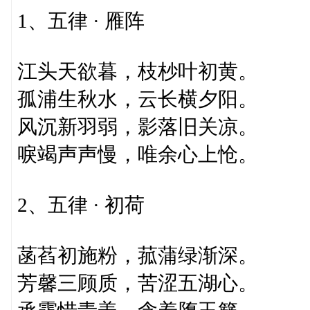
1、五律 · 雁阵
江头天欲暮，枝杪叶初黄。
孤浦生秋水，云长横夕阳。
风沉新羽弱，影落旧关凉。
唳竭声声慢，唯余心上怆。
2、五律 · 初荷
菡萏初施粉，菰蒲绿渐深。
芳馨三顾质，苦涩五湖心。