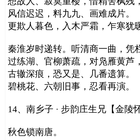
想故人、寂寞重楼，惜精舍枫残
风信迟迟，料九九、画难成片。
更欺人暮色，入木严霜，乍寒犹
秦淮岁时递转。听清商一曲，凭
过练湖、官柳萧疏，对凫雁黄芦
古辙深痕，恐又是、几番遗算。
碧桃花、六朝旧事，忍看再演。
14、南乡子 · 步韵庄生兄【金陵
秋色锁南唐。