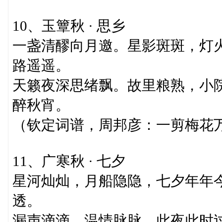
10、玉簟秋 · 思乡
一盏清醪向月邀。星影斑斑，灯
路遥遥。
天籁夜深思绪飘。故里粮熟，小
醉秋宵。
（钦定词谱，周邦彦：一剪梅花万
11、广寒秋 · 七夕
星河灿灿，月船隐隐，七夕年年
透。
漏声滴滴，温情脉脉，此夜此时