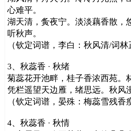
心难平。
湖天清，夤夜宁。淡淡藕香散，
听秋声。
（钦定词谱，李白：秋风清/词林
3、秋蕊香 · 秋绪
菊蕊花开池畔，桂子香浓西苑。
凭栏遥望天边雁，绪思远。秋风
（钦定词谱，晏殊：梅蕊雪残香瘦
4、秋蕊香 · 秋情