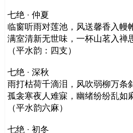
七绝 · 仲夏
临窗听雨对莲池，风送馨香入幔
满室清新无世味，一杯山茗入禅
（平水韵：四支）
七绝 · 深秋
雨打枯荷千滴泪，风吹弱柳万条
孤衾寒夜人难寐，幽绪纷纷乱如
（平水韵六麻）
七绝 · 初冬