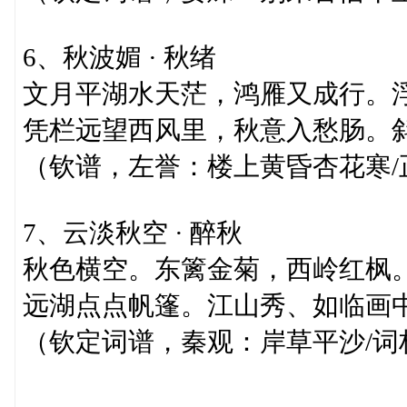
6、秋波媚 · 秋绪
文月平湖水天茫，鸿雁又成行。
凭栏远望西风里，秋意入愁肠。
（钦谱，左誉：楼上黄昏杏花寒/
7、云淡秋空 · 醉秋
秋色横空。东篱金菊，西岭红枫
远湖点点帆篷。江山秀、如临画
（钦定词谱，秦观：岸草平沙/词