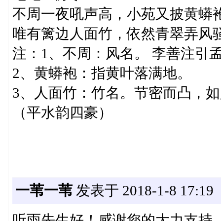
不周一夜吼声高，小苑又披黄蟒
唯有篱边人面竹，依然青翠弄风
注：1、不周：风名。 李善注引
2、黄蟒袍：指黄叶落满地。
3、人面竹：竹名。节密而凸，
（平水韵四豪）
一苇一苇
发表于 2018-1-8 17:19
听雨先生好！感谢您的大力支持