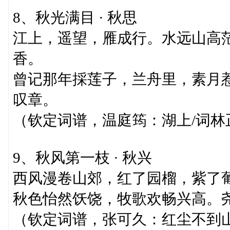
8、秋光满目 · 秋思
江上，遥望，雁成行。水远山高
香。
曾记那年採莲子，兰舟里，素月
叹章。
（钦定词谱，温庭筠：湖上/词林
9、秋风第一枝 · 秋兴
西风漫卷山郊，红了园榴，紫了
秋色怡然饫饶，牧歌欢畅兴高。
（钦定词谱，张可久：红尘不到山