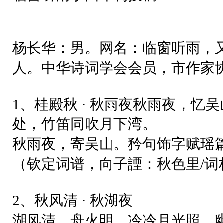
杨长华：男。网名：临窗听雨，
人。中华诗词学会会员，市作家
1、桂殿秋 · 秋雨夜秋雨夜，
处，竹笛同吹月下湾。
秋雨夜，寄吴山。矜句饰字赋瑶
（钦定词谱，向子諲：秋色里/词
2、秋风清 · 秋湖夜
湖风清，舟火明。冷冷月光照，