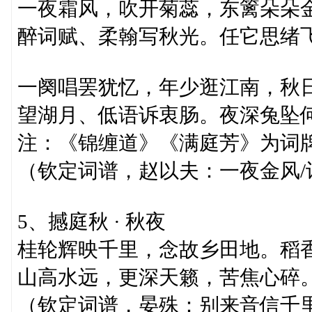
一夜霜风，吹开菊蕊，东篱朵朵
醉词赋、柔翰写秋光。任它思绪
一阕唱罢犹忆，年少逛江南，秋
望湖月、低语诉衷肠。夜深兔坠
注：《锦缠道》《满庭芳》为词
（钦定词谱，赵以夫：一夜金风/
5、撼庭秋 · 秋夜
桂轮辉映千里，念故乡田地。稻
山高水远，更深天籁，苦焦心碎
（钦定词谱，晏殊：别来音信千里 